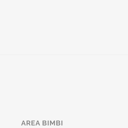
SALA STERILIZZAZIONE
SALE OPERATIVE
AREA BIMBI